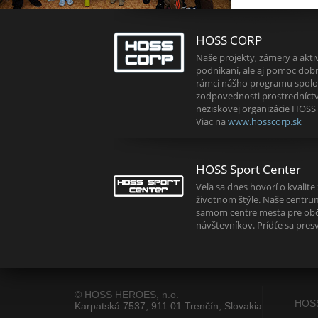
HOSS CORP
Naše projekty, zámery a aktiv
podnikaní, ale aj pomoc dob
rámci nášho programu spolo
zodpovednosti prostredníct
neziskovej organizácie HOSS
Viac na
www.hosscorp.sk
HOSS Sport Center
Veľa sa dnes hovorí o kvalit
životnom štýle. Naše centr
samom centre mesta pre obč
návštevníkov. Prídťe sa presve
© HOSS HEROES, n.o.
HOS
Karpatská 7537, 911 01 Trenčín, Slovakia