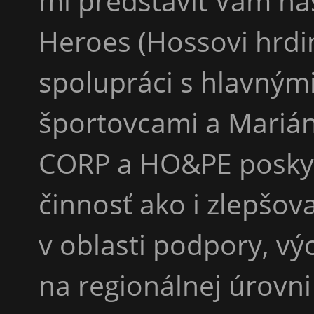
mi predstaviť Vám na
Heroes (Hossovi hrdin
spolupráci s hlavný
športovcami a Mariá
CORP a HO&PE poskyt
činnosť ako i zlepšo
v oblasti podpory, v
na regionálnej úrovni 