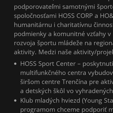
podporovateľmi samotnými šport
spoločnosťami HOSS CORP a HO&
humanitárnu i charitatívnu činnos
podmienky a komunitné vzťahy v 
rozvoja športu mládeže na regioná
aktivity. Medzi naše aktivity/proje
HOSS Sport Center – poskytnut
multifunkčného centra vybudov
širšom centre Trenčína pre akt
a detských škôl vo vyhradených
Klub mladých hviezd (Young Sta
programom chceme podporiť m