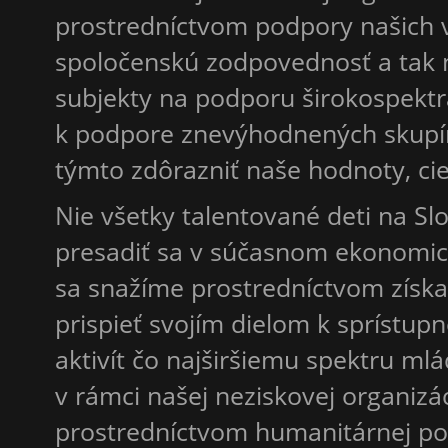
prostredníctvom podpory našich v
spoločenskú zodpovednosť a tak n
subjekty na podporu širokospektrá
k podpore znevýhodnených skupí
týmto zdôrazniť naše hodnoty, ciel
Nie všetky talentované deti na S
presadiť sa v súčasnom ekonomic
sa snažíme prostredníctvom získa
prispieť svojím dielom k sprístup
aktivít čo najširšiemu spektru m
v rámci našej neziskovej organiz
prostredníctvom humanitárnej pom