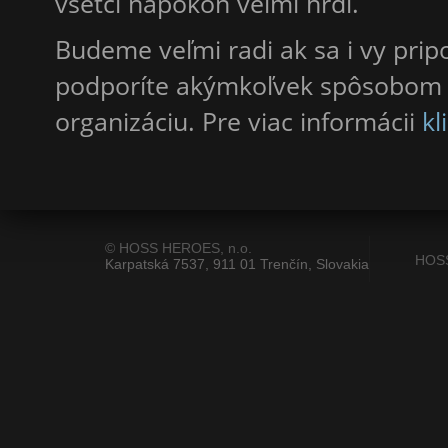
všetci napokon veľmi hrdí.
Budeme veľmi radi ak sa i vy pripo
podporíte akýmkoľvek spôsobom 
organizáciu. Pre viac informácii
kl
© HOSS HEROES, n.o.
HOS
Karpatská 7537, 911 01 Trenčín, Slovakia