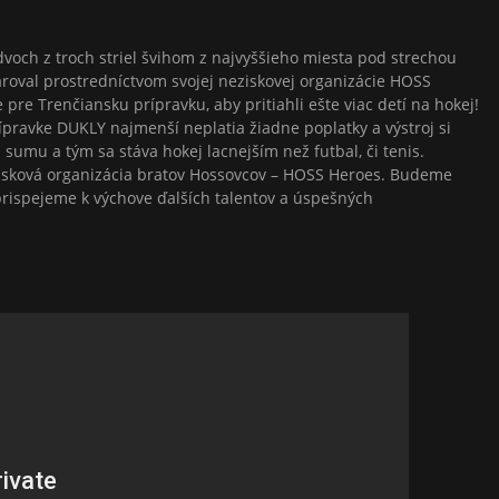
dvoch z troch striel švihom z najvyššieho miesta pod strechou
roval prostredníctvom svojej neziskovej organizácie HOSS
pre Trenčiansku prípravku, aby pritiahli ešte viac detí na hokej!
ípravke DUKLY najmenší neplatia žiadne poplatky a výstroj si
sumu a tým sa stáva hokej lacnejším než futbal, či tenis.
isková organizácia bratov Hossovcov – HOSS Heroes. Budeme
a prispejeme k výchove ďalších talentov a úspešných