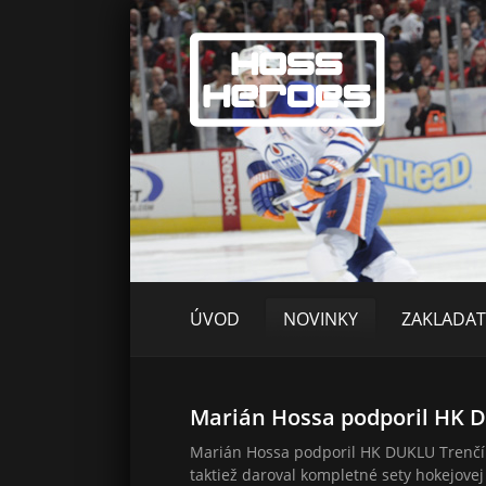
ÚVOD
NOVINKY
ZAKLADAT
Marián Hossa podporil HK 
Marián Hossa podporil HK DUKLU Trenčín
taktiež daroval kompletné sety hokejove