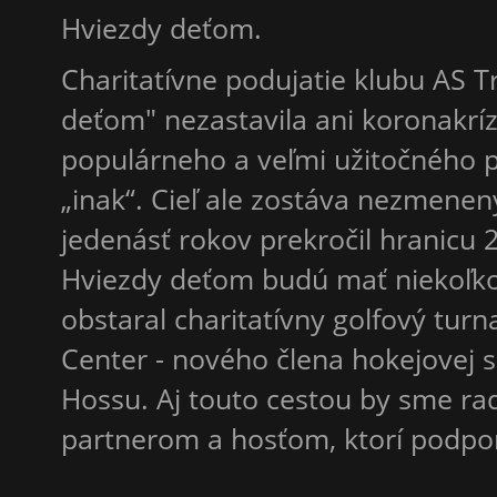
Hviezdy deťom.
Charitatívne podujatie klubu AS 
deťom" nezastavila ani koronakríz
populárneho a veľmi užitočného 
„inak“. Cieľ ale zostáva nezmenený
jedenásť rokov prekročil hranicu 
Hviezdy deťom budú mať niekoľko
obstaral charitatívny golfový turn
Center - nového člena hokejovej s
Hossu. Aj touto cestou by sme ra
partnerom a hosťom, ktorí podpori